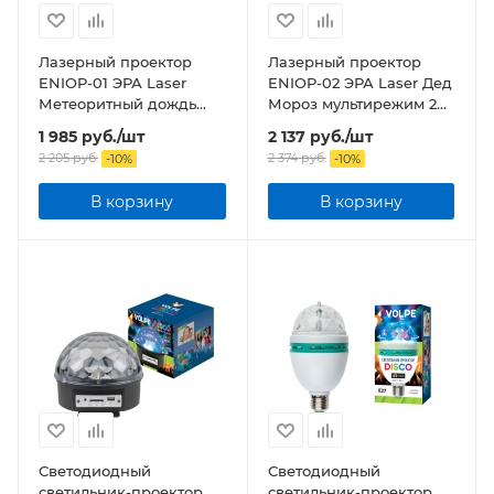
Лазерный проектор
Лазерный проектор
ENIOP-01 ЭРА Laser
ENIOP-02 ЭРА Laser Дед
Метеоритный дождь
Мороз мультирежим 2
мультирежим 2 цвета,
цвета, 220V, IP44
1 985
руб.
/шт
2 137
руб.
/шт
220V, IP44
2 205
руб.
2 374
руб.
-
10
%
-
10
%
В корзину
В корзину
Светодиодный
Светодиодный
светильник-проектор
светильник-проектор