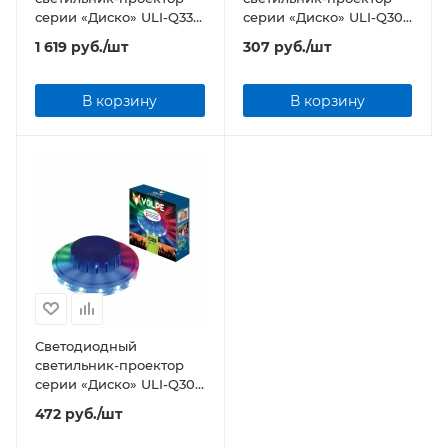
серии «Диско» ULI-Q330
серии «Диско» ULI-Q301
8WRGB BLACK
03W/RGB/E27 WHITE
1 619
руб.
/шт
307
руб.
/шт
В корзину
В корзину
Светодиодный
светильник-проектор
серии «Диско» ULI-Q304
2,5W/RGB WHITE
472
руб.
/шт