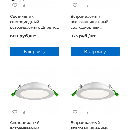
Светильник
Встраиваемый
светодиодный
влагозащищенный
встраиваемый. Дневной
светодиодный
свет. Корпус белый с
светильник Geniled
680
руб.
/шт
923
руб.
/шт
серебристой полосой
Сейлинг 10W
ULM-Q235 24W/NW
WHITE
В корзину
В корзину
Светодиодный
Встраиваемый
встраиваемый
влагозащищенный