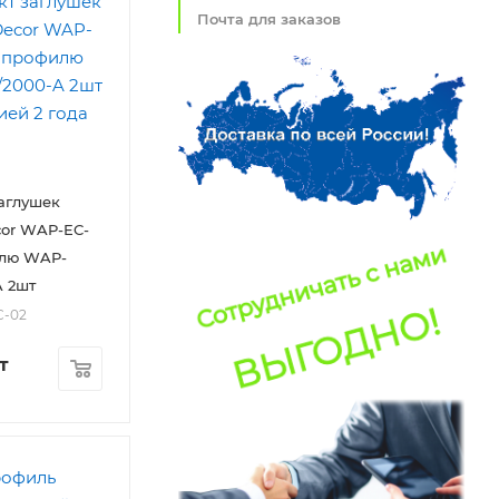
Почта для заказов
аглушек
or WAP-EC-
илю WAP-
A 2шт
C-02
т