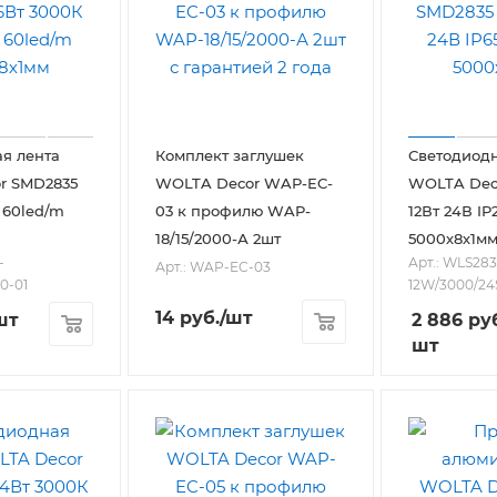
я лента
Комплект заглушек
Светодиодн
r SMD2835
WOLTA Decor WAP-EC-
WOLTA Dec
 60led/m
03 к профилю WAP-
12Вт 24В IP
18/15/2000-А 2шт
5000х8х1м
-
Арт.: WLS283
Арт.: WAP-EC-03
0-01
12W/3000/24
14
руб.
/шт
шт
2 886
руб
шт