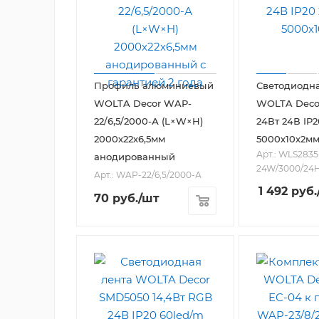
Профиль алюминиевый
Светодиодна
WOLTA Decor WAP-
WOLTA Deco
22/6,5/2000-А (L×W×H)
24Вт 24В IP
2000х22х6,5мм
5000х10х2м
Арт.: WLS2835
анодированный
24W/3000/24H
Арт.: WAP-22/6,5/2000-А
1 492
руб.
70
руб.
/шт