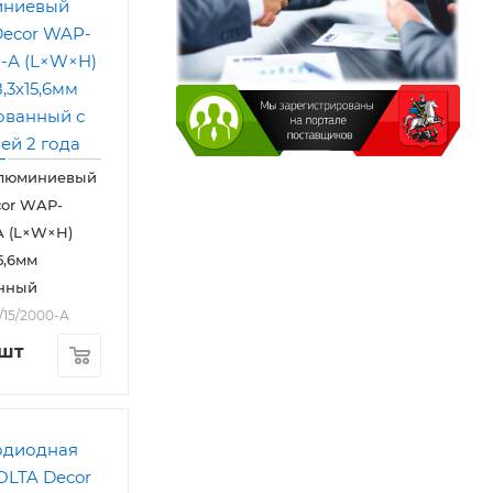
люминиевый
or WAP-
-А (L×W×H)
5,6мм
нный
/15/2000-А
/шт