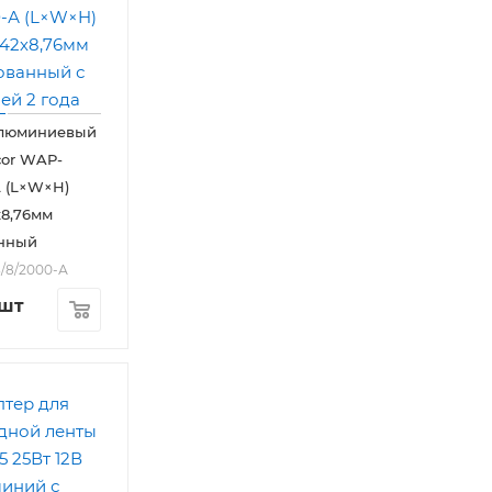
люминиевый
or WAP-
А (L×W×H)
х8,76мм
нный
3/8/2000-А
/шт