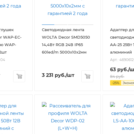
глушек
Светодиодная лента
Адаптер дл
r WAP-EC-
WOLTA Decor SMD5050
светодиодн
лю WAP-
14,4Вт RGB 24В IP65
AA-25 25Вт 
2шт
60led/m 5000х10х2мм
алюминий
-04
Арт.: 469061
63
руб.
/ш
т
3 231
руб.
/шт
84
руб.
-
25
%
Эконо