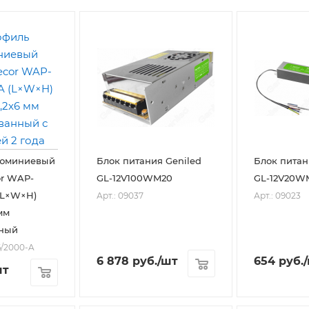
люминиевый
Блок питания Geniled
Блок питан
r WAP-
GL-12V100WM20
GL-12V20W
 (L×W×H)
Арт.: 09037
Арт.: 09023
мм
ный
6/2000-A
6 878
руб.
/шт
654
руб.
шт