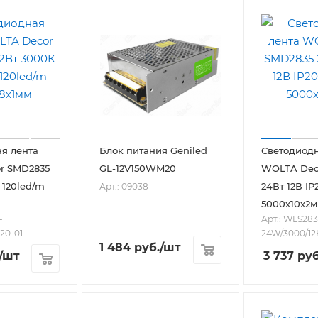
я лента
Блок питания Geniled
Светодиодн
r SMD2835
GL-12V150WM20
WOLTA Dec
0 120led/m
24Вт 12В IP
Арт.: 09038
5000х10х2
-
Арт.: WLS283
20-01
24W/3000/12
1 484
руб.
/шт
/шт
3 737
руб