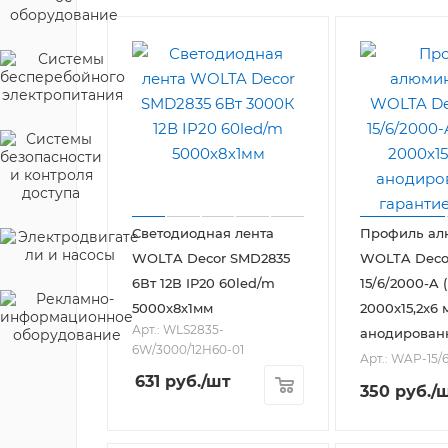
Светодиодная лента
Профиль а
WOLTA Decor SMD2835
WOLTA Deco
6Вт 12В IP20 60led/m
15/6/2000-A
5000х8х1мм
2000x15,2x6 
Арт.: WLS2835-
анодирован
6W/3000/12H60-01
Арт.: WAP-15/
631
руб.
/шт
350
руб.
/