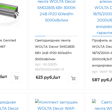
я Geniled
Светодиодная лента
Профиль а
M67
WOLTA Decor SMD2835
WOLTA Dec
6Вт 24В IP20 60led/m
18/15/2000
5000х8х1мм
2000х18,3х1
Арт.: WLS2835-
анодирова
6W/3000/24H60-01
Арт.: WAP-18
/шт
623
руб.
/шт
587
руб.