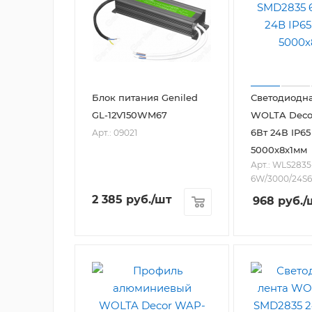
Блок питания Geniled
Светодиодна
GL-12V150WM67
WOLTA Deco
6Вт 24В IP65
Арт.: 09021
5000х8х1мм
Арт.: WLS2835
6W/3000/24S6
2 385
руб.
/шт
968
руб.
/