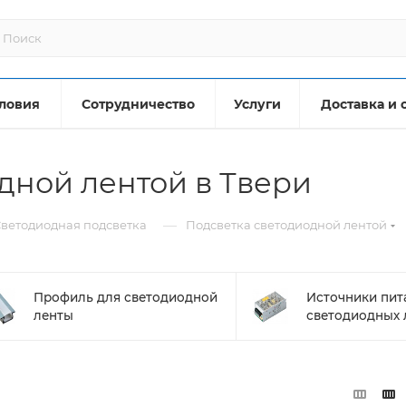
ловия
Сотрудничество
Услуги
Доставка и 
дной лентой в Твери
—
ветодиодная подсветка
Подсветка светодиодной лентой
Профиль для светодиодной
Источники пит
ленты
светодиодных 