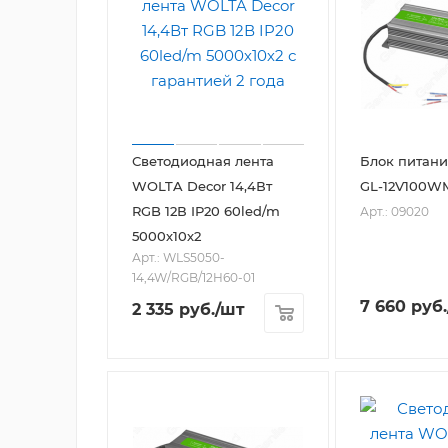
Светодиодная лента
Блок питани
WOLTA Decor 14,4Вт
GL-12V100W
RGB 12В IP20 60led/m
Арт.: 09020
5000х10х2
Арт.: WLS5050-
14,4W/RGB/12H60-01
7 660
руб.
2 335
руб.
/шт