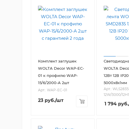
Комплект заглушек
Светодиодна
WOLTA Decor WAP-EC-
WOLTA Deco
01 к профилю WAP-
12Вт 12В IP2
15/6/2000-A 2шт
5000х8х1мм
Арт.: WLS2835
Арт.: WAP-EC-01
12W/3000/12H1
23
руб.
/шт
1 794
руб.