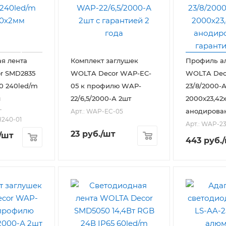
я лента
Комплект заглушек
Профиль а
r SMD2835
WOLTA Decor WAP-EC-
WOLTA Dec
20 240led/m
05 к профилю WAP-
23/8/2000-
м
22/6,5/2000-А 2шт
2000х23,42
-
анодирова
Арт.: WAP-EC-05
240-01
Арт.: WAP-2
23
руб.
/шт
/шт
443
руб.