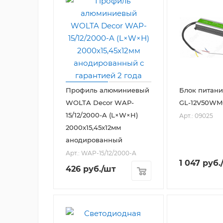
Профиль алюминиевый
Блок питани
WOLTA Decor WAP-
GL-12V50WM
15/12/2000-A (L×W×H)
Арт.: 09025
2000х15,45х12мм
анодированный
Арт.: WAP-15/12/2000-A
1 047
руб.
426
руб.
/шт