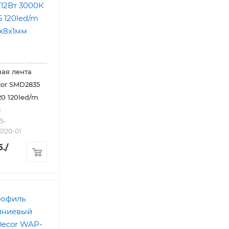
ая лента
or SMD2835
20 120led/m
м
5-
S120-01
.
/