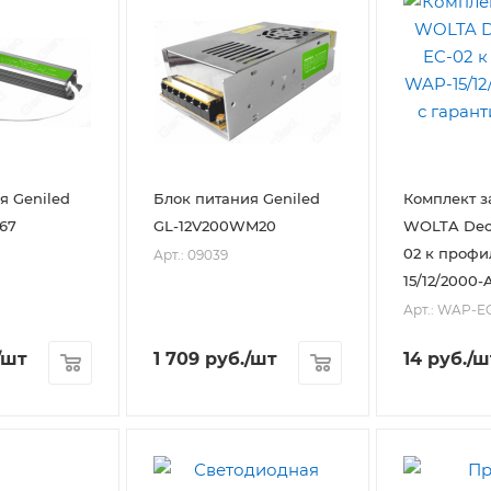
я Geniled
Блок питания Geniled
Комплект з
67
GL-12V200WM20
WOLTA Dec
02 к проф
Арт.: 09039
15/12/2000-
Арт.: WAP-E
/шт
1 709
руб.
/шт
14
руб.
/ш