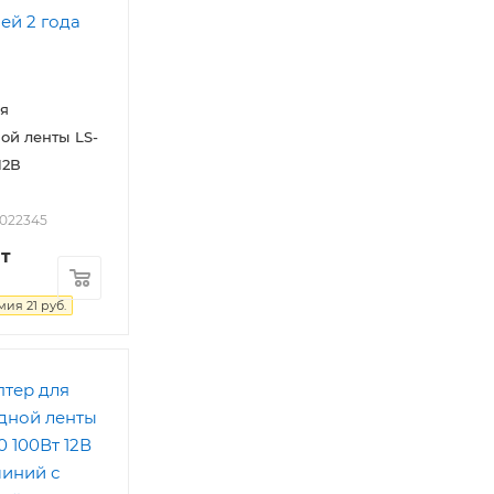
я
ой ленты LS-
12В
2022345
т
мия
21
руб.