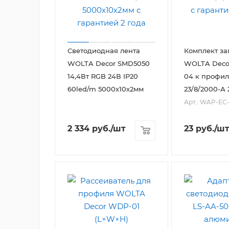
Светодиодная лента
Комплект за
WOLTA Decor SMD5050
WOLTA Deco
14,4Вт RGB 24В IP20
04 к профи
60led/m 5000х10х2мм
23/8/2000-А 
Арт.: WAP-EC
2 334
руб.
/шт
23
руб.
/ш