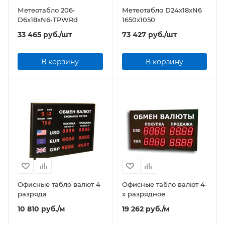
Метеотабло 206-
Метеотабло D24x18xN6
D6x18xN6-TPWRd
1650x1050
33 465
руб.
/шт
73 427
руб.
/шт
В корзину
В корзину
Офисные табло валют 4
Офисные табло валют 4-
разряда
х разрядное
10 810
руб.
/м
19 262
руб.
/м