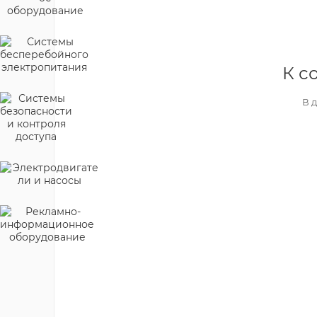
К с
В 