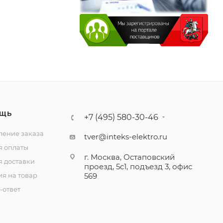
ЩЬ
+7 (495) 580-30-46
ение заказа
tver@inteks-elektro.ru
я оплаты
г. Москва, Остаповский
я доставки
проезд, 5с1, подъезд 3, офис
ия на товар
569
-ответ