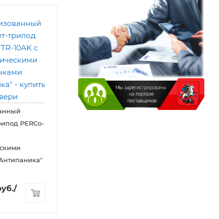
анный
рипод PERCo-
ескими
Антипаника"
уб.
/