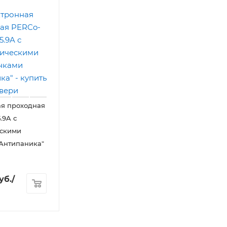
ая проходная
.9A с
ескими
Антипаника"
уб.
/