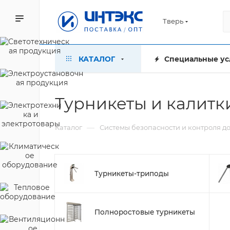
Тверь
КАТАЛОГ
Специальные ус
Турникеты и калитк
—
Каталог
Системы безопасности и контроля д
Турникеты-триподы
Полноростовые турникеты