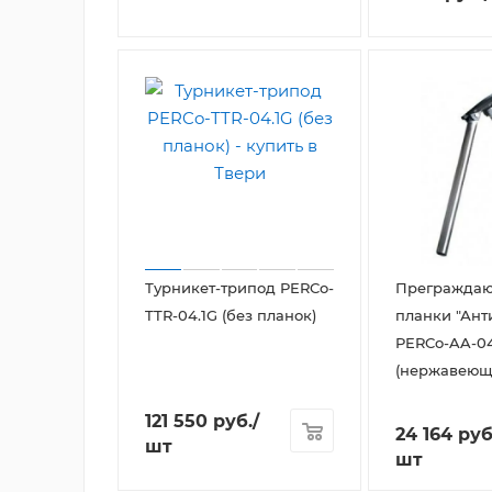
Турникет-трипод PERCo-
Прегражда
TTR-04.1G (без планок)
планки "Ант
PERCo-AA-0
(нержавеюща
121 550
руб.
/
24 164
руб
шт
шт