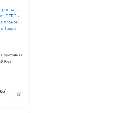
ая проходная
.9 (без
б.
/