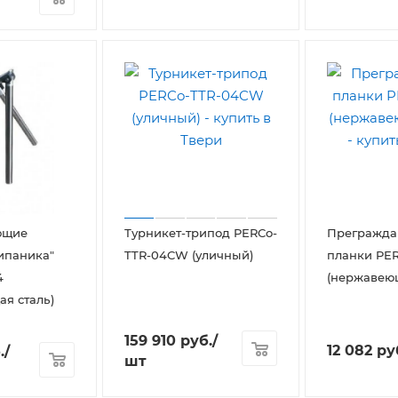
ющие
Турникет-трипод PERCo-
Прегражд
ипаника"
TTR-04CW (уличный)
планки PER
4
(нержавеющ
я сталь)
159 910
руб.
/
12 082
ру
.
/
шт