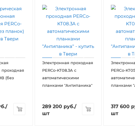
ская
Электронная проходная
Электронн
 проходная
PERCo-KT08.3A с
PERCo-KT05
9B (без
автоматическими
автоматич
планками "Антипаника"
планками "
б.
/
289 200
руб.
/
317 600
р
шт
шт