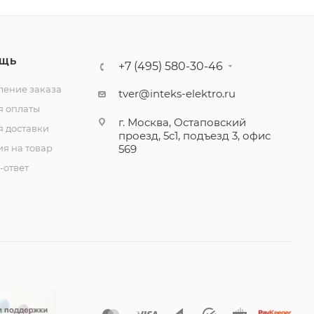
ЩЬ
+7 (495) 580-30-46
ение заказа
tver@inteks-elektro.ru
я оплаты
г. Москва, Остаповский
я доставки
проезд, 5с1, подъезд 3, офис
ия на товар
569
-ответ