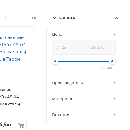
ФИЛЬТР
Цена
7 129
420 300
Производитель
ающие
RCo-AS-04
Материал
ая сталь)
Гарантия
б.
/шт