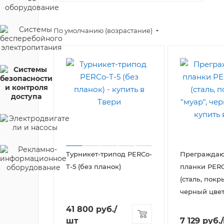
По умолчанию (возрастание)
Турникет-трипод PERCo-
Прегражда
T-5 (без планок)
планки PERC
(сталь, покр
черный цвет
41 800
руб.
/
шт
7 129
руб.