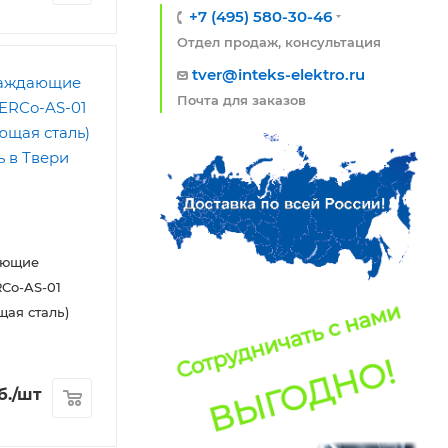
+7 (495) 580-30-46
Отдел продаж, консультация
tver@inteks-elektro.ru
Почта для заказов
ающие
Co-AS-01
ая сталь)
б.
/шт