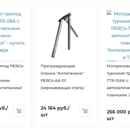
ипод PERCo-
Преграждающие
Моторизов
планки "Антипаника"
турникет-т
скими
PERCo-AA-01
TTR-10AK с
нтипаника"
(нержавеющая сталь)
автоматич
планками "
уб.
/
24 164
руб.
/
266 000
р
шт
шт