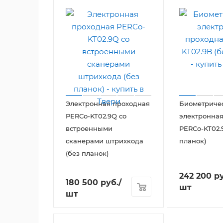
Электронная проходная
Биометриче
PERCo-KT02.9Q со
электронная
встроенными
PERCo-KT02.
сканерами штрихкода
планок)
(без планок)
242 200
ру
180 500
руб.
/
шт
шт