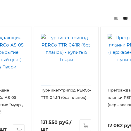
ющие
Турникет-трипод PERCo-
Прегражд
o-AS-05
TTR-04.1R (без планок)
планки PE
ытие "муар",
(нержавеющ
)
121 550
руб.
/
12 082
ру
шт
/шт