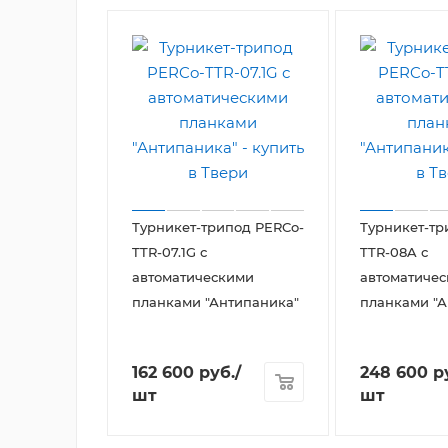
Турникет-трипод PERCo-
Турникет-тр
TTR-07.1G с
TTR-08A с
автоматическими
автоматиче
планками "Антипаника"
планками "А
162 600
руб.
/
248 600
р
шт
шт