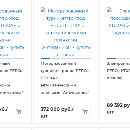
нный
Моторизованный
Электронн
ипод PERCo-
турникет-трипод PERCo-
PERCo-KT02
TTR-11А с
планок)
скими
автоматическими
нтипаника"
планками "Антипаника"
89 392
ру
б.
/
372 000
руб.
/
шт
шт