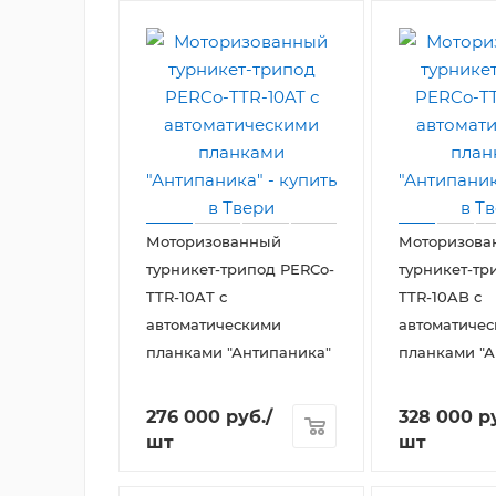
Моторизованный
Моторизова
турникет-трипод PERCo-
турникет-тр
TTR-10AT с
TTR-10AB с
автоматическими
автоматиче
планками "Антипаника"
планками "А
276 000
руб.
/
328 000
ру
шт
шт